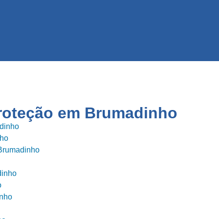
proteção em
Brumadinho
dinho
nho
 Brumadinho
dinho
o
inho