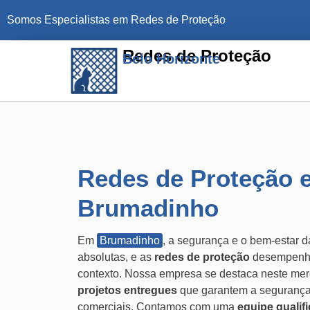
Somos Especialistas em Redes de Proteção
Redes de Proteção
Belo Horizonte
Redes de Proteção 
Brumadinho
Em
Brumadinho
, a segurança e o bem-estar 
absolutas, e as
redes de proteção
desempenha
contexto. Nossa empresa se destaca neste me
projetos entregues
que garantem a segurança
comerciais. Contamos com uma
equipe qualif