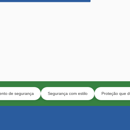
rança
Segurança com estilo
Proteção que dura anos e 