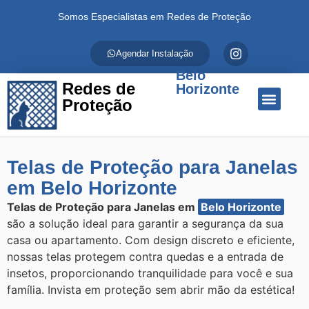
Somos Especialistas em Redes de Proteção
Agendar Instalação
Belo
Redes de
Horizonte
Proteção
Quem Somos
Redes de Proteção
Fale Conosco
Telas de Proteção para Janelas
em Belo Horizonte
Telas de Proteção para Janelas em
Belo Horizonte
são a solução ideal para garantir a segurança da sua
casa ou apartamento. Com design discreto e eficiente,
nossas telas protegem contra quedas e a entrada de
insetos, proporcionando tranquilidade para você e sua
família. Invista em proteção sem abrir mão da estética!