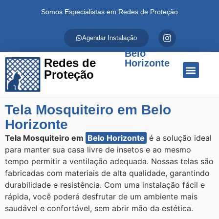
Somos Especialistas em Redes de Proteção
Agendar Instalação
Belo
Redes de
Horizonte
Proteção
Quem Somos
Redes de Proteção
Fale Conosco
Tela Mosquiteiro em Belo
Horizonte
Tela Mosquiteiro em
Belo Horizonte
é a solução ideal
para manter sua casa livre de insetos e ao mesmo
tempo permitir a ventilação adequada. Nossas telas são
fabricadas com materiais de alta qualidade, garantindo
durabilidade e resistência. Com uma instalação fácil e
rápida, você poderá desfrutar de um ambiente mais
saudável e confortável, sem abrir mão da estética.