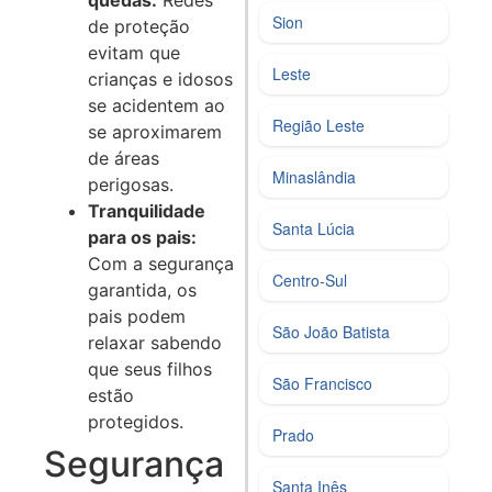
quedas:
Redes
Sion
de proteção
evitam que
Leste
crianças e idosos
se acidentem ao
Região Leste
se aproximarem
de áreas
Minaslândia
perigosas.
Tranquilidade
Santa Lúcia
para os pais:
Com a segurança
Centro-Sul
garantida, os
pais podem
São João Batista
relaxar sabendo
que seus filhos
São Francisco
estão
protegidos.
Prado
Segurança
Santa Inês