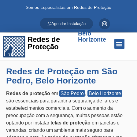
Somos Especialistas em Redes de Proteção
Agendar Instalação
Belo
Redes de
Horizonte
Proteção
Quem Somos
Redes de Proteção
Fale Conosco
Redes de Proteção em São
Pedro, Belo Horizonte
Redes de proteção
em
São Pedro
,
Belo Horizonte
,
são essenciais para garantir a segurança de lares e
estabelecimentos comerciais. Com o aumento da
preocupação com a segurança, muitas pessoas estão
optando por instalar
telas de proteção
em janelas e
varandas, criando um ambiente mais seguro para