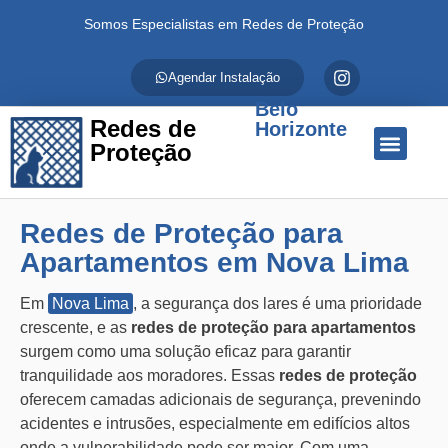
Somos Especialistas em Redes de Proteção
Agendar Instalação
Belo
Redes de
Horizonte
Proteção
Quem Somos
Redes de Proteção
Fale Conosco
Redes de Proteção para
Apartamentos em Nova Lima
Em
Nova Lima
, a segurança dos lares é uma prioridade
crescente, e as
redes de proteção para apartamentos
surgem como uma solução eficaz para garantir
tranquilidade aos moradores. Essas
redes de proteção
oferecem camadas adicionais de segurança, prevenindo
acidentes e intrusões, especialmente em edifícios altos
onde a vulnerabilidade pode ser maior. Com uma