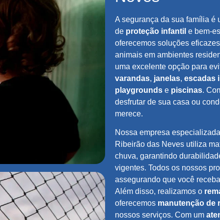
A segurança da sua família é 
de
proteção infantil
e bem-es
oferecemos soluções eficazes 
animais em ambientes residen
uma excelente opção para evi
varandas
,
janelas
,
escadas 
playgrounds
e
piscinas
. Co
desfrutar de sua casa ou cond
merece.
Nossa empresa especializad
Ribeirão das Neves utiliza mat
chuva, garantindo durabilida
vigentes. Todos os nossos p
assegurando que você receba 
Além disso, realizamos o
rem
oferecemos
manutenção de 
nossos serviços. Com um
ate