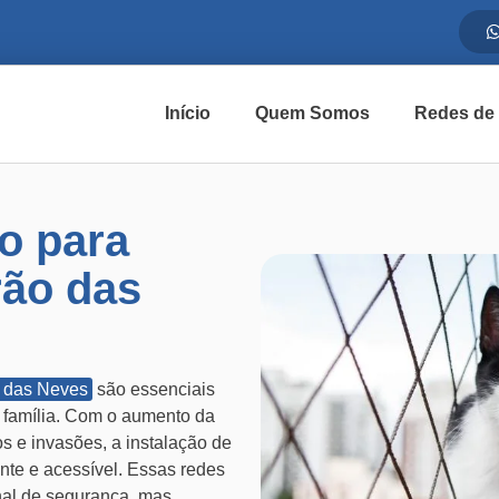
Início
Quem Somos
Redes de
o para
rão das
o das Neves
são essenciais
a família. Com o aumento da
 e invasões, a instalação de
nte e acessível. Essas redes
al de segurança, mas