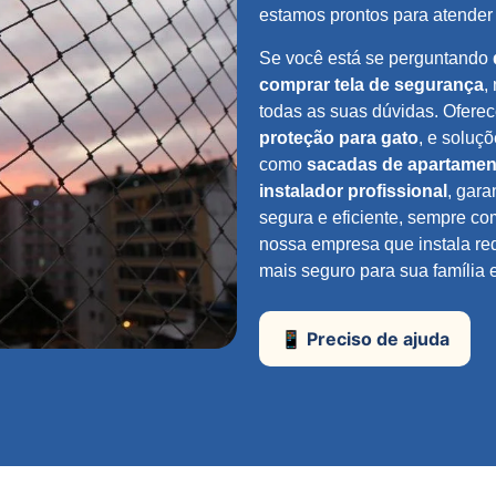
estamos prontos para atender
Se você está se perguntando
comprar tela de segurança
,
todas as suas dúvidas. Ofer
proteção para gato
, e soluç
como
sacadas de apartamen
instalador profissional
, gara
segura e eficiente, sempre c
nossa empresa que instala re
mais seguro para sua família 
📱 Preciso de ajuda