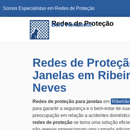
Somos Especialistas em Redes de Proteção
Redes de Proteção
Belo Horizonte
Redes de Proteçã
Janelas em Ribei
Neves
Redes de proteção para janelas
em
Ribeirã
para garantir a segurança e o bem-estar de su
preocupação em relação a acidentes domésticos
redes de proteção
se torna uma solução eficie
não apenas proporcionam uma camada adicion